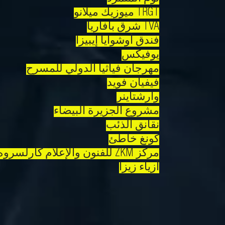
TRGT ميوزيك ميلانو
TVA شرق بافاريا
فندق أوشوايا إيبيزا
يوفيكس
مهرجان فياثيا الدولي للمسرح
فيفيان فويد
وارشتاينر
مشروع الجزيرة البيضاء
نقانق الذئب
كونغ خاطئ
مركز ZKM للفنون والإعلام كارلسروه
أزياء زيزا