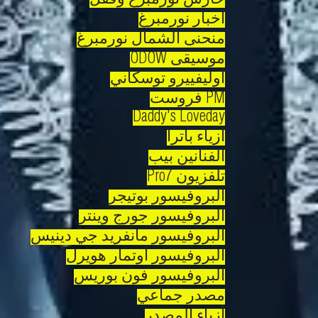
حارس نورمبرغ وقفل
أخبار نورمبرغ
منحنى الشمال نورمبرغ
موسيقى ODOW
أوليفييرو توسكاني
PM فروست
Daddy's Loveday
أزياء باترا
الفنانين بيب
تلفزيون Pro7
البروفيسور بوتيجر
البروفيسور جورج وينتر
البروفيسور مانفريد جي دينيس
البروفيسور أوتمار هويرل
البروفيسور فون بوريس
مصدر جماعي
أزياء المصدر