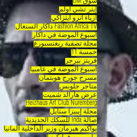
سوق DM
إينر تشي أولم
ازياء انزو ايتزاكي
Fashion Africa TV داكار السنغال
أسبوع الموضة في داكار
مجلة تصفية ريغنسبورغ
خمسة 11
فريتز بيرجر
أسبوع الموضة في غامبيا
مسرح جورج هوبتمان
متاجر جلوبس
عرض هارالد شميت
Heizhaus Art Club Nuremberg
مجلة إيبيزا ستايل
صالة Inda للسكك الحديدية
يواكيم هيرمان وزير الداخلية ألمانيا