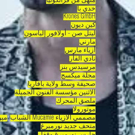
ملهى من فرانكونيا
خدي با
Krones GmbH
كين ديون
ليتل صن - أولافور إلياسون
مارني
أزياء مارس
نادي الفأر
مرسيدس بنز
مجلة ميكسج
صحيفة وسط ولاية بافاريا
الاثنين مؤسسة الفنون الجميلة
ملصق المحرك
موتورولا
مصممي الأزياء Mucamie الشباب
ميو
متحف جديد نورمبرغ