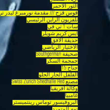
الثور الأحمر
قوس قزح /// مقدمة نورمبرغ ليدر تر
تلفزيون الراين الرئيسي
سات 1 تي في
آيس كريم شويلر
حديقة الأفق
الاختيار الرياضي
صحيفة Southgerman
جمجمة السكر
جناح 15
الفلفل الحار الحلو
مصنع Swiss Zurich Shedhalle Red
وكالة افريقيا
غامبيا
البروفيسور توماس رينتميستر
توم المتمرد