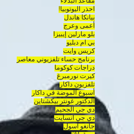
مقاعد البدلاء
احذر اليوتوبيا!
بيانكا هاندل
أعمى وعرج
بلو مارلين إيبيزا
بي ام دبليو
كريس وايت
برنامج حساء تلفزيوني معاصر
دراجات كوكوما
كيرت نورمبرغ
تلفزيون داكار
أسبوع الموضة في داكار
الدكتور غونتر بيكشتاين
دي جي الجحيم
دي جي انسايت
جانغو أسول